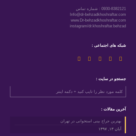
پاسخ داده شود با ما همراه باشید
0930-8382121 : شماره تماس
Info@dr-behzadkhoshraftar.com
ادامه مقاله جراحی بینی گوشتی
www.Dr-behzadkhoshraftar.com
instagram/dr.khoshraftar.behzad
شبکه های اجتماعی :
جستجو در سایت :
برای مشاهده تمامی مقالات بر روی دکمه زیر کلیک کنید .
مشاهده مقالات پر بازدید
آخرین مقالات :
بهترین جراح بینی استخوانی در تهران
آبان ۱۳, ۱۳۹۷