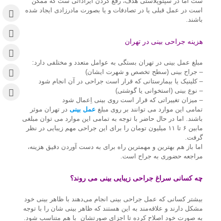
ست اما در سپتوپلاستی هدف، رفع کردن ایراداتی ست که ممکن
است در عمل قبلی یا در تصادفات و یا بصورت مادرزادی ایجاد شده
باشند.
هزینه جراحی بینی در تهران
مبلغ عمل بینی در تهران بستگی به عوامل متعدد و مختلفی دارد:
– جراح بینی (سطح تخصص و شهرت ایشان)
– کلینیک یا بیمارستانی که قرار است جراحی در آن انجام شود
– نوع بینی (استخوانی یا گوشتی)
– میزان تغییراتی که قرار است روی بینی اِعمال شود
تمامی این موارد می توانند بر روی مبلغ
عمل بینی
در تهران موثر
باشند. اما در حال حاضر با توجه به تمامی این موارد می توان مبلغی
مابین ۶ تا ۱۱ میلیون تومان را برای این جراحی مهم زیبایی در نظر
گرفت.
اما باز هم بهترین و مهمترین راه برای به دست آوردن دقیق هزینه،
مراجعه حضوری به جراح است
.
چه کسانی سراغ جراحی زیبایی بینی می روند؟
بیشتر کسانی که عمل جراحی بینی انجام می‌دهند با ظاهر بینی خود
مشکل دارند و علاقه‌مند به این هستند که ظاهر بینی شان را با توجه
به صورت خود اصلاح کرده تا اجزای صورتشان با هم متناسب شود.